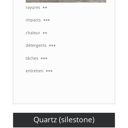
rayures
++
impacts
+++
chaleur
++
détergents
+++
tâches
+++
entretien
+++
Quartz (silestone)