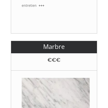
entretien
+++
Marbre
€€€