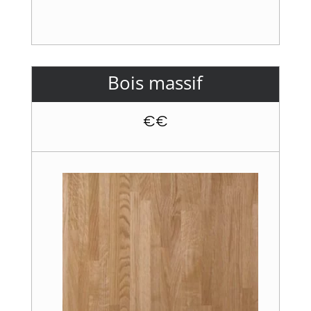
Bois massif
€€