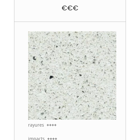
€€€
rayures
++++
impacts
++++