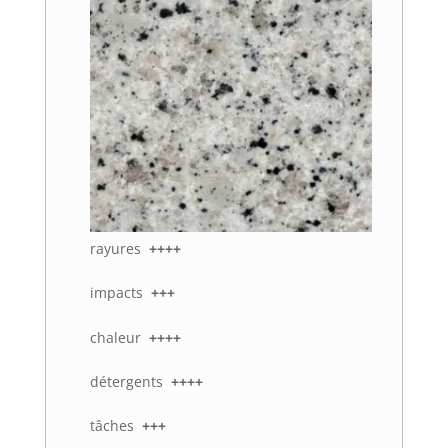
rayures
++++
impacts
+++
chaleur
++++
détergents
++++
tâches
+++