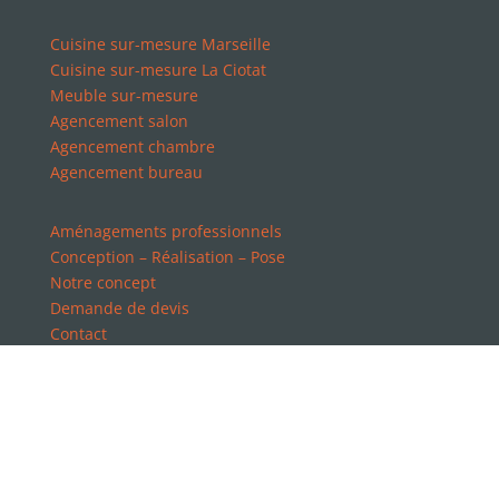
Cuisine sur-mesure Marseille
Cuisine sur-mesure La Ciotat
Meuble sur-mesure
Agencement salon
Agencement chambre
Agencement bureau
Aménagements professionnels
Conception – Réalisation – Pose
Notre concept
Demande de devis
Contact
Mentions légales