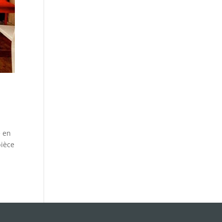
e en
pièce